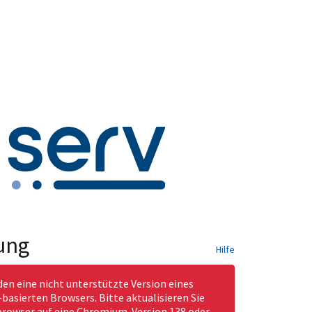
ung
Hilfe
den eine nicht unterstützte Version eines
asierten Browsers. Bitte aktualisieren Sie
rowser auf eine Chromium-Version 138 oder