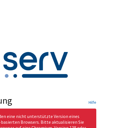
ung
Hilfe
den eine nicht unterstützte Version eines
asierten Browsers. Bitte aktualisieren Sie
rowser auf eine Chromium-Version 138 oder